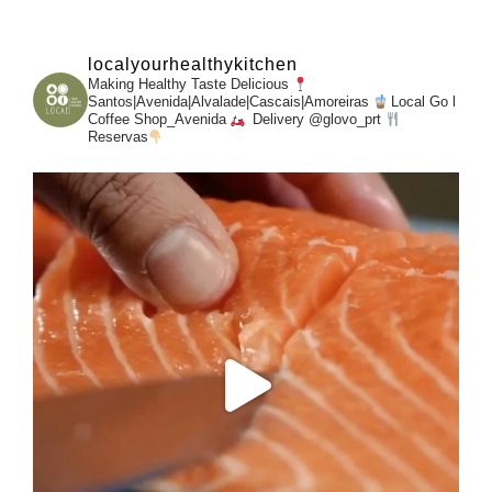
localyourhealthykitchen
Making Healthy Taste Delicious
Santos|Avenida|Alvalade|Cascais|Amoreiras
Local Go l
Coffee Shop_Avenida
Delivery @glovo_prt
Reservas