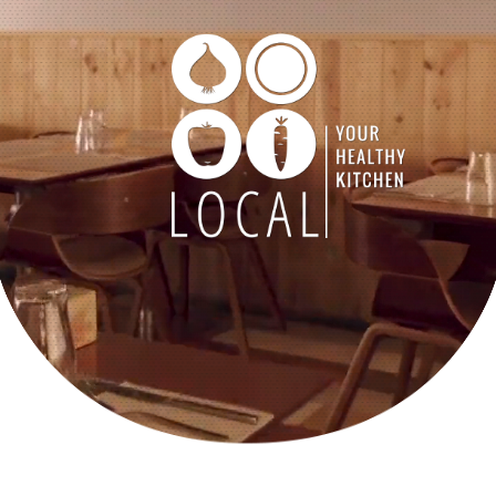
MENUS
RESTAURANTES
LOCAL GO
BLOG
JUNTA-TE A NÓS
BE LOCAL APP