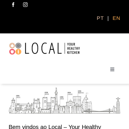
Skip
to
content
PT
|
EN
Toggle
Navigati
ENCOMENDAR AGORA
QUEM SOMOS
Bem vindos ao Local – Your Healthy