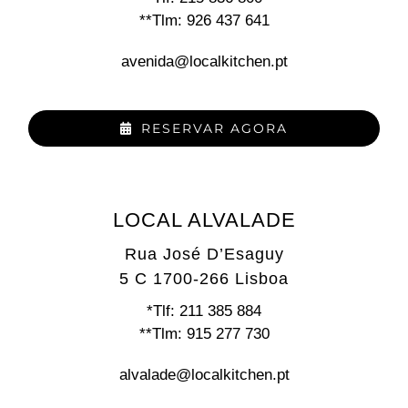
**Tlm: 926 437 641
avenida@localkitchen.pt
RESERVAR AGORA
LOCAL ALVALADE
Rua José D’Esaguy
5 C 1700-266 Lisboa
*Tlf: 211 385 884
**Tlm: 915 277 730
alvalade@localkitchen.pt