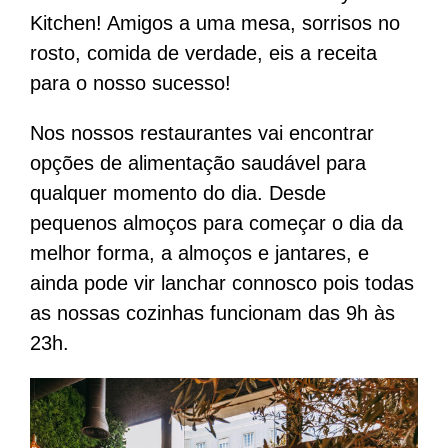
MENUS
Kitchen! Amigos a uma mesa, sorrisos no
rosto, comida de verdade, eis a receita
RESTAURANTES
para o nosso sucesso!
Nos nossos restaurantes vai encontrar
LOCAL GO
opções de alimentação saudável para
qualquer momento do dia. Desde
BLOG
pequenos almoços para começar o dia da
melhor forma, a almoços e jantares, e
JUNTA-TE A NÓS
ainda pode vir lanchar connosco pois todas
as nossas cozinhas funcionam das 9h às
BE LOCAL APP
23h.