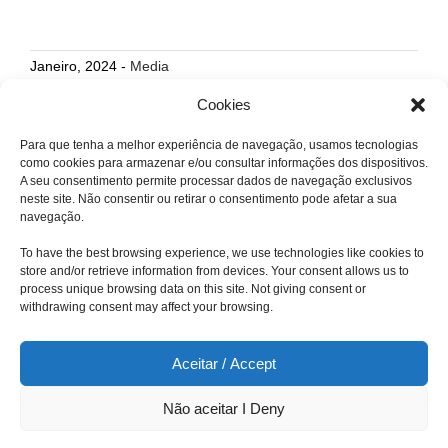
Janeiro, 2024 -
Media
Cookies
Para que tenha a melhor experiência de navegação, usamos tecnologias
como cookies para armazenar e/ou consultar informações dos dispositivos.
A seu consentimento permite processar dados de navegação exclusivos
neste site. Não consentir ou retirar o consentimento pode afetar a sua
navegação.
To have the best browsing experience, we use technologies like cookies to
store and/or retrieve information from devices. Your consent allows us to
process unique browsing data on this site. Not giving consent or
© Copyright –
2026 | Local Kitchen | All Rights Reserved |
withdrawing consent may affect your browsing.
Politica de Privacidade
|
Livro de Reclamações Online
Aceitar / Accept
Não aceitar I Deny