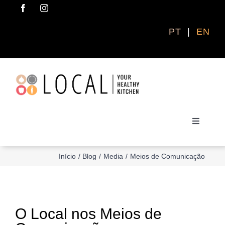
Skip
to
content
PT
|
EN
Toggle
Navigati
Início
Blog
Media
Meios de Comunicação
ENCOMENDAR AGORA
QUEM SOMOS
O Local nos Meios de