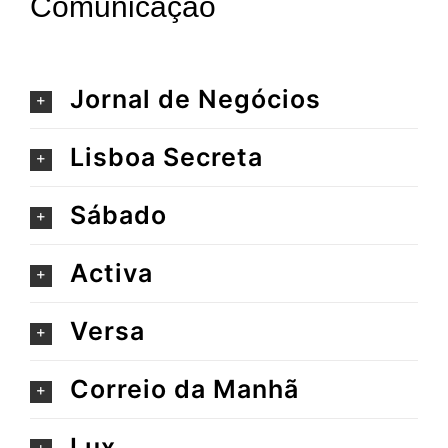
Comunicação
MENUS
RESTAURANTES
Jornal de Negócios
LOCAL GO
Lisboa Secreta
BLOG
Sábado
Activa
JUNTA-TE A NÓS
Versa
BE LOCAL APP
Correio da Manhã
Lux