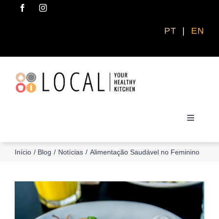
Skip
to
content
PT
|
EN
Toggle
Navigati
Início
Blog
Notícias
Alimentação Saudável no Feminino
ENCOMENDAR AGORA
QUEM SOMOS