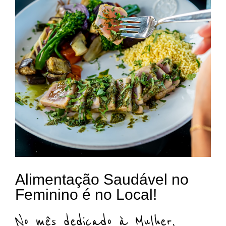
MENUS
RESTAURANTES
LOCAL GO
BLOG
JUNTA-TE A NÓS
BE LOCAL APP
Alimentação Saudável no
Feminino é no Local!
No mês dedicado à Mulher,