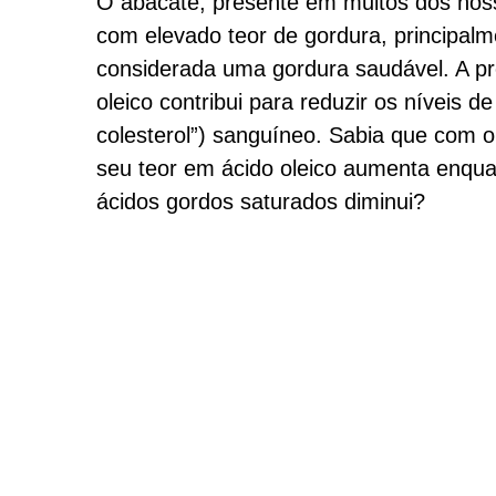
O abacate, presente em muitos dos noss
com elevado teor de gordura, principal
considerada uma gordura saudável. A p
oleico contribui para reduzir os níveis d
colesterol”) sanguíneo. Sabia que com 
seu teor em ácido oleico aumenta enqua
ácidos gordos saturados diminui?