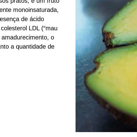
os pratos, é um fruto
mente monoinsaturada,
resença de ácido
e colesterol LDL (“mau
o amadurecimento, o
nto a quantidade de