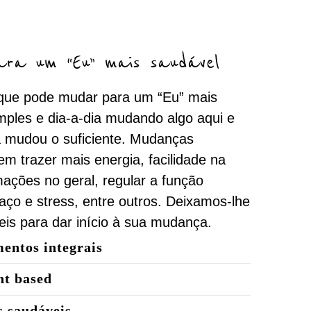
ara um “Eu” mais saudável
que pode mudar para um “Eu” mais
mples e dia-a-dia mudando algo aqui e
já mudou o suficiente. Mudanças
m trazer mais energia, facilidade na
mações no geral, regular a função
nsaço e stress, entre outros. Deixamos-lhe
eis para dar início à sua mudança.
entos integrais
nt based
s saudáveis