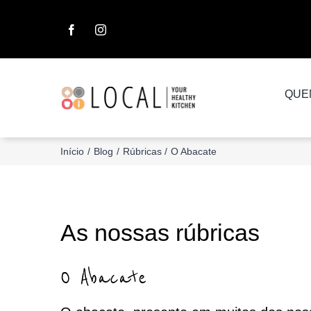
Skip
to
content
QUE
Início
Blog
Rúbricas
O Abacate
As nossas rúbricas
O Abacate