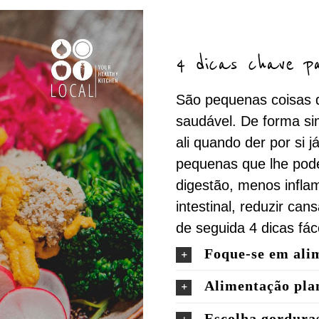
4 dicas chave p
São pequenas coisas 
saudável. De forma si
ali quando der por si 
pequenas que lhe pode
digestão, menos infla
intestinal, reduzir ca
de seguida 4 dicas fác
Foque-se em alim
Alimentação pla
Escolha gordura