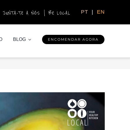
PT
|
EN
JUNTA-TE A NÓS
|
BE LOCAL
O
BLOG
ENCOMENDAR AGORA